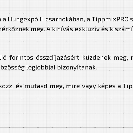
n a Hungexpó H csarnokában, a TippmixPRO s
 mérkőznek meg
. A kihívás exkluzív és kiszá
llió forintos összdíjazásért küzdenek meg
özösség legjobbjai bizonyítanak.
lakozz, és mutasd meg, mire vagy képes a T