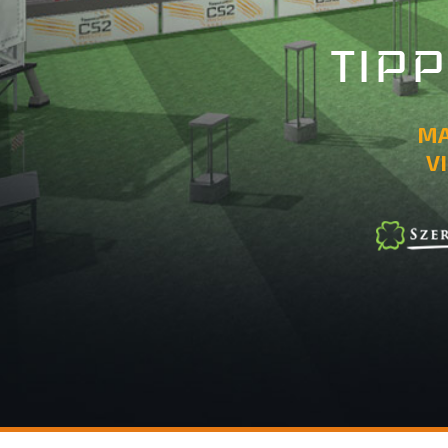
TIP
MA
V