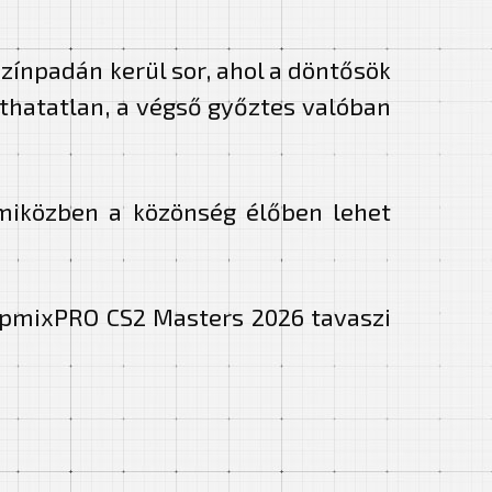
zínpadán kerül sor, ahol a döntősök
míthatatlan, a végső győztes valóban
, miközben a közönség élőben lehet
ippmixPRO CS2 Masters 2026 tavaszi