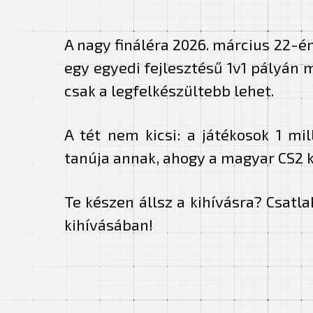
A nagy fináléra 2026. március 22-é
egy egyedi fejlesztésű 1v1 pályán
csak a legfelkészültebb lehet.
A tét nem kicsi: a játékosok 1 mi
tanúja annak, ahogy a magyar CS2 k
Te készen állsz a kihívásra? Csat
kihívásában!