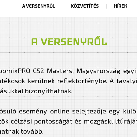
A VERSENYRŐL
KÖZVETÍTÉS
HÍREK
A VERSENYRŐL
ippmixPRO CS2 Masters, Magyarország egyi
játékosok kerülnek reflektorfénybe. A taval
dásukkal bizonyíthatnak.
suló esemény online selejtezője egy különl
zők célzási pontosságát és mozgáskultúráját
hatnak tovább.