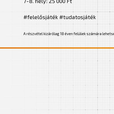
7-8. hely: 25 000 Ft
#
felelősjáték #tudatosjáték
A részvétel kizárólag 18 éven felüliek számára lehetsé