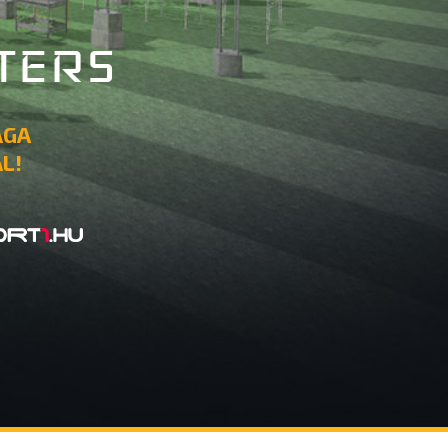
TERS
ÁGA
L!