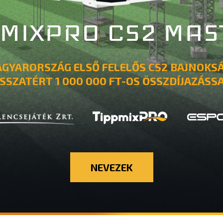
PMIXPRO CS2 MAS
GYARORSZÁG ELSŐ FELELŐS CS2 BAJNOKS
ISSZATÉRT 1 000 000 FT-OS ÖSSZDÍJAZÁSSA
NEVEZEK